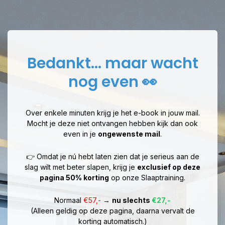
Bedankt... maar wacht
nog even 👀
Over enkele minuten krijg je het e-book in jouw mail.
Mocht je deze niet ontvangen hebben kijk dan ook
even in je
ongewenste mail
.
👉 Omdat je nú hebt laten zien dat je serieus aan de
slag wilt met beter slapen, krijg je
exclusief op deze
pagina 50% korting
op onze Slaaptraining.
Normaal
€57,-
→
nu slechts
€27,-
(Alleen geldig op deze pagina, daarna vervalt de
korting automatisch.)