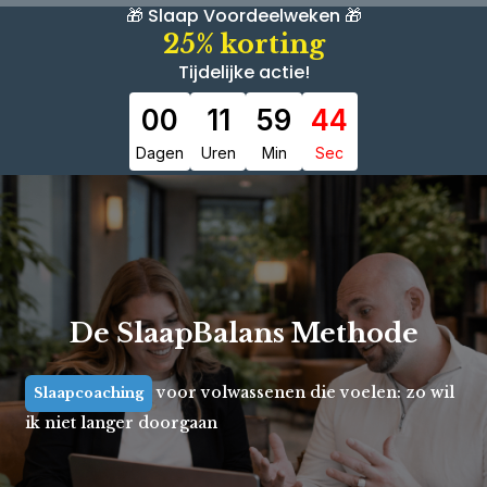
🎁 Slaap Voordeelweken 🎁
25% korting
Tijdelijke actie!
00
11
59
43
Dagen
Uren
Min
Sec
De SlaapBalans Methode
voor volwassenen die voelen: zo wil
Slaapcoaching
ik niet langer doorgaan