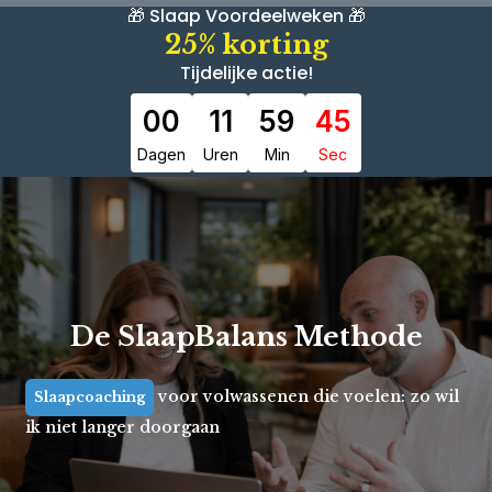
🎁 Slaap Voordeelweken 🎁
25% korting
Tijdelijke actie!
00
11
59
43
Dagen
Uren
Min
Sec
De SlaapBalans Methode
voor volwassenen die voelen: zo wil
Slaapcoaching
ik niet langer doorgaan